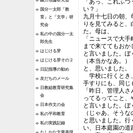
綴方理論研究会
「あっ、これふつ
い？」
国分一太郎「教
九月十七日の朝、
育」と「文学」研
りを見てみると、
究会
た。母は、
私の中の国分一太
「ニュースで大手
郎先生
まで来ててもおか
はじける芽
と言いました。ぼ
はじける芽その２
（本当かなあ。）
と、思いました。
日記指導の勧め
学校に行くとき、
友だちのメール
手すりにも、同じ
日教組教育研究集
「昨日、管理人さ
会
ってるってこと、
日本作文の会
と言いました。ぼ
（じゃあ、そうな
私の平和教育
と思いました。行
私の実践記録
い、日本庭園の道
たしかな文章表現