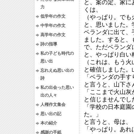
と、案の定、家に
力
くは、
低学年の作文
（やっぱり。でも
と、思いました。
中学年の作文
ベランダに出て、
高学年の作文
ました。すると、
詩の指導
で、ただベランダ
私の子ども時代の
と、やっぱり白い
思い出
（これは、もう火
と確信しました。
忘れえぬ思い出の
「ベランダの手す
詩
と言うと、山下さ
私の出会った思い
「ここまで火山灰
出の人々
と信じませんでし
人権作文集会
「学校の日本庭園
た。」
思い出の記
と言うと、母は、
本の紹介
「やっぱり。あれ
感謝の手紙