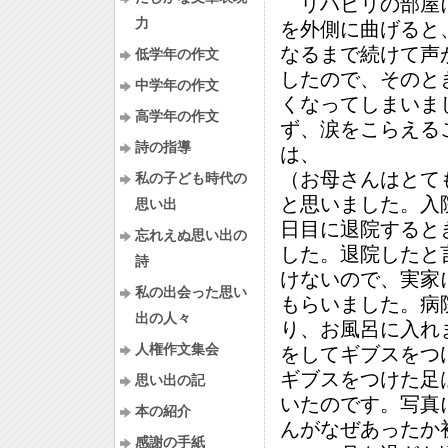
リハビリの部屋に
力
を外側に曲げると
なるまで続けて声
低学年の作文
したので、そのと
中学年の作文
くなってしまいま
高学年の作文
ず、涙をこらえる
詩の指導
は、
（お母さんはとて
私の子ども時代の
と思いました。入
思い出
日目に退院すると
忘れえぬ思い出の
した。退院したと
詩
けないので、実家
私の出会った思い
もらいました。病
出の人々
り、お風呂に入れ
人権作文集会
をしてギブスをつ
ギブスをつけた足
思い出の記
いたのです。写真
本の紹介
んがなぜあったか
感謝の手紙