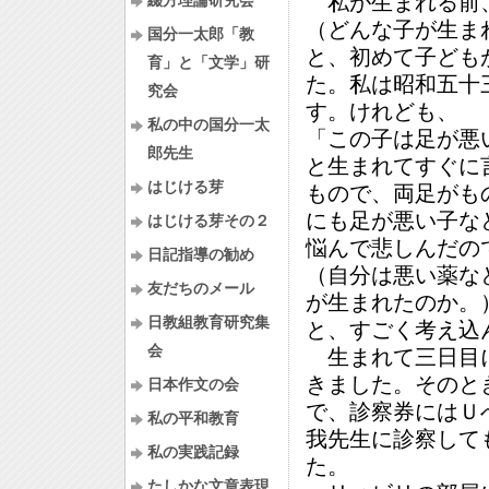
私が生まれる前
綴方理論研究会
（どんな子が生ま
国分一太郎「教
と、初めて子ども
育」と「文学」研
た。私は昭和五十
究会
す。けれども、
私の中の国分一太
「この子は足が悪
郎先生
と生まれてすぐに
はじける芽
もので、両足がも
にも足が悪い子な
はじける芽その２
悩んで悲しんだの
日記指導の勧め
（自分は悪い薬な
友だちのメール
が生まれたのか。
日教組教育研究集
と、すごく考え込
会
生まれて三日目に
きました。そのと
日本作文の会
で、診察券にはＵ
私の平和教育
我先生に診察して
私の実践記録
た。
たしかな文章表現