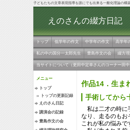
子どもたちの文章表現指導を誰にでも出来る一般化理論の構
えのさんの
トップ
低学年の作文
中学年の作文
高学年
私の中の国分一太郎先生
豊島作文の会
綴方理
当サイトについて（更田中定幸さんのコーナー田中
メニュー
作品14．生ま
トップ
トップの更新記録
手術してから
えのさん日記
私は二才の時に手
講演会の記録
なり、走るのもお
豊島作文の会
これが私の悩みで