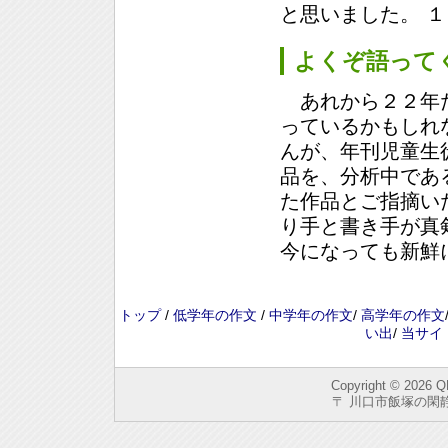
と思いました。 
よくぞ語って
あれから２２年た
っているかもしれ
んが、年刊児童生
品を、分析中であ
た作品とご指摘い
り手と書き手が真
今になっても新鮮
トップ
/
低学年の作文
/
中学年の作文
/
高学年の作文
い出
/
当サイ
Copyright © 2026
Q
〒 川口市飯塚の閑