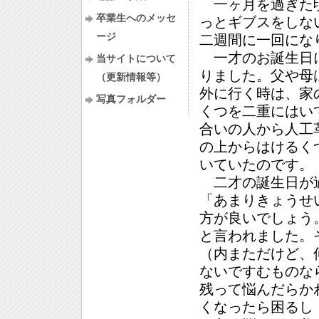
一ヶ月を過ぎた頃
卒業生へのメッセ
っとギブスをしな
ージ
二週間に一回にな
一才のお誕生日に
当サイトについて
りました。父や母
（更新情報等）
外に行く時は、家
写真フォルダー
くつを二重にはい
合いの人から人工
の上からはけるく
いていたのです。
二才の誕生日が
「あまりきょうせ
方が良いでしょう
と言われました。
（内まただけど、
ないですむものな
残って悩んだらか
くなったら困るし