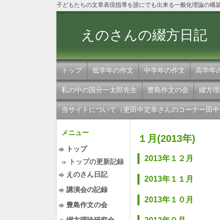
子どもたちの文章表現指導を誰にでも出来る一般化理論の構
えのさんの
トップ
低学年の作文
中学年の作文
高学年
私の中の国分一太郎先生
豊島作文の会
綴方理
当サイトについて（更田中定幸さんのコーナー田中
メニュー
１月(2013年)
トップ
2013年１２月
トップの更新記録
えのさん日記
2013年１１月
講演会の記録
2013年１０月
豊島作文の会