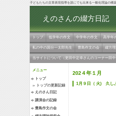
子どもたちの文章表現指導を誰にでも出来る一般化理論の構
えのさんの
トップ
低学年の作文
中学年の作文
高学年
私の中の国分一太郎先生
豊島作文の会
綴方理
当サイトについて（更田中定幸さんのコーナー田中
メニュー
202４年１月
トップ
1月９日（ 火) 久
トップの更新記録
えのさん日記
講演会の記録
豊島作文の会